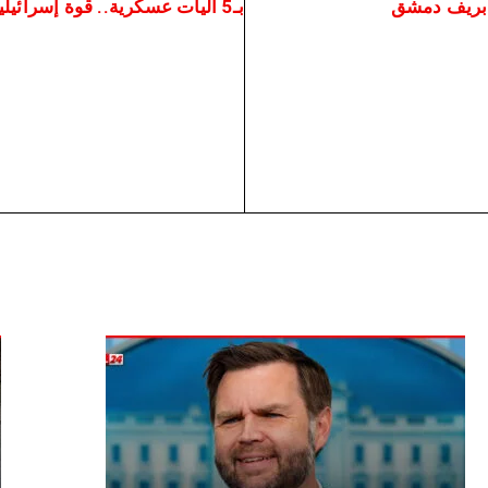
ب بريف دمشق
بـ5 آليات عسكرية.. قوة إسرائيلية تتوغل في ريف القنيطرة الجنوبي