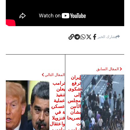
شارك الخبر
المقال السابق
المقال التالي
إيران
ترفع
ترامب
شكوى
يعلن
إلى
تنفيذ
مجلس
عملية
الأمن
عسكري
بشأن
ة في
تصريحا
فنزويلا
ت
واعتقال
ترامب
مادورو