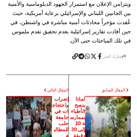
ويتزامن الإعلان مع استمرار الجهود الدبلوماسية والأمنية
بين الجانبين اللبناني والإسرائيلي برعاية أمريكية، حيث
عُقدت مؤخراً محادثات أمنية مباشرة في واشنطن، في
حين أفادت تقارير إسرائيلية بعدم تحقيق تقدم ملموس
في تلك المباحثات حتى الآن.
شارك الخبر
المقال السابق
المقال التالي
لماذا
إضراب
ينصح
واحتجاج
الأطباء
ات في
بممارس
جامعة
ة 20
حلب
إلى 30
للمطالب
دقيقة
ة