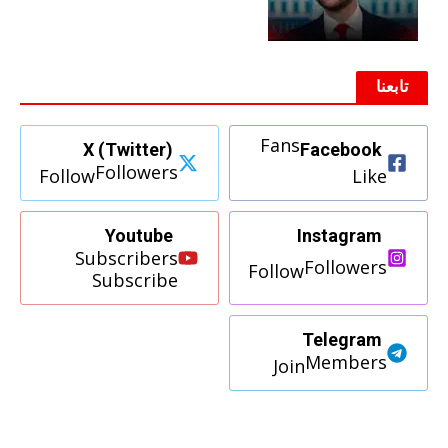
تابعنا
Fans
X (Twitter)
Facebook
Followers
Follow
Like
Youtube
Instagram
Subscribers
Followers
Follow
Subscribe
Telegram
Members
Join