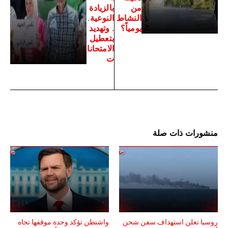
من
بالزيادة
النشاط
النوعية.
يومياً؟
. وتهديد
بتعطيل
الامتحانا
ت
منشورات ذات صلة
روسيا تعلن استهداف سفن شحن
واشنطن تؤكد وحدة موقفها تجاه