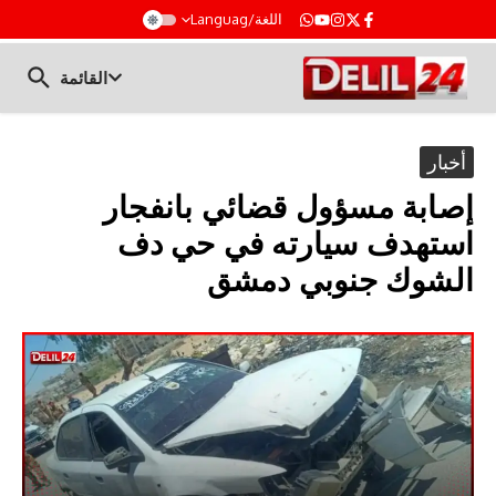
t
اللغة/Languag
القائمة
أخبار
إصابة مسؤول قضائي بانفجار
استهدف سيارته في حي دف
الشوك جنوبي دمشق