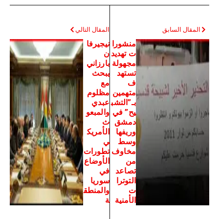
المقال السابق
المقال التالي
منشورا
نيجيرفا
ت تهديد
ن
مجهولة
بارزاني
تستهد
يبحث
ف
مع
متهمين
مظلوم
بـ”التشب
عبدي
يح” في
والمبعو
دمشق
ث
وريفها
الأمريك
وسط
ي
مخاوف
تطورات
من
الأوضاع
تصاعد
في
التوترا
سوريا
ت
والمنطق
الأمنية
ة