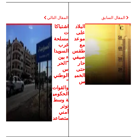
المقال السابق
المقال التالي
البلاد
اشتباكا
على
ت
موعد
مسلحة
مع
غرب
طقس
السويدا
صيفي
ء بين
حار
“الحر
حتى
س
الخمي
الوطني
س
”
والقوات
الحكومي
ة وسط
توتر
أمني
متصاعد