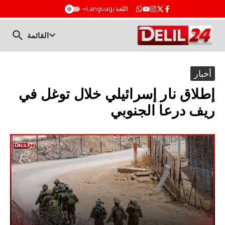
t
اللغة/Languag
القائمة
أخبار
إطلاق نار إسرائيلي خلال توغل في
ريف درعا الجنوبي