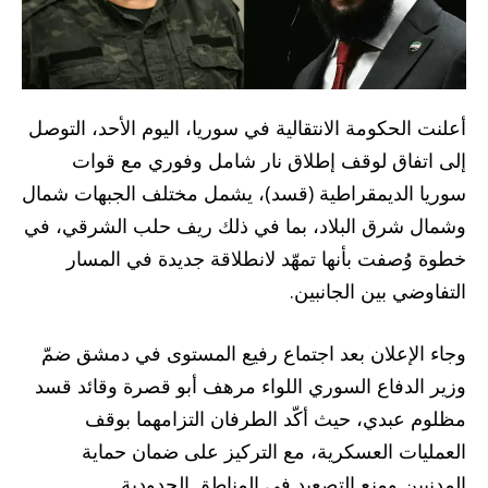
أعلنت الحكومة الانتقالية في سوريا، اليوم الأحد، التوصل
إلى اتفاق لوقف إطلاق نار شامل وفوري مع قوات
سوريا الديمقراطية (قسد)، يشمل مختلف الجبهات شمال
وشمال شرق البلاد، بما في ذلك ريف حلب الشرقي، في
خطوة وُصفت بأنها تمهّد لانطلاقة جديدة في المسار
التفاوضي بين الجانبين.
وجاء الإعلان بعد اجتماع رفيع المستوى في دمشق ضمّ
وزير الدفاع السوري اللواء مرهف أبو قصرة وقائد قسد
مظلوم عبدي، حيث أكّد الطرفان التزامهما بوقف
العمليات العسكرية، مع التركيز على ضمان حماية
المدنيين ومنع التصعيد في المناطق الحدودية.