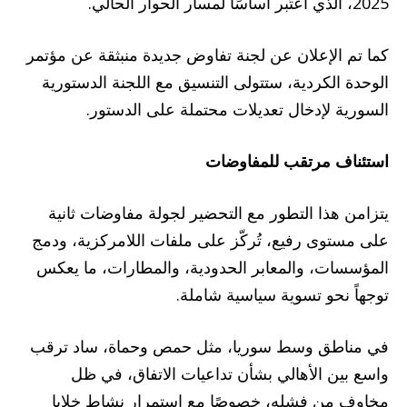
2025، الذي اعتُبر أساسًا لمسار الحوار الحالي.
كما تم الإعلان عن لجنة تفاوض جديدة منبثقة عن مؤتمر
الوحدة الكردية، ستتولى التنسيق مع اللجنة الدستورية
السورية لإدخال تعديلات محتملة على الدستور.
استئناف مرتقب للمفاوضات
يتزامن هذا التطور مع التحضير لجولة مفاوضات ثانية
على مستوى رفيع، تُركّز على ملفات اللامركزية، ودمج
المؤسسات، والمعابر الحدودية، والمطارات، ما يعكس
توجهاً نحو تسوية سياسية شاملة.
في مناطق وسط سوريا، مثل حمص وحماة، ساد ترقب
واسع بين الأهالي بشأن تداعيات الاتفاق، في ظل
مخاوف من فشله، خصوصًا مع استمرار نشاط خلايا