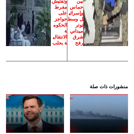
بين
وتفتيش
حماس
مفرط
وإسرائي
على
ل وسط
حواجز
توتر
الحكوم
ميداني
ة
شرق
الانتقالي
رفح
ة بحلب
منشورات ذات صلة