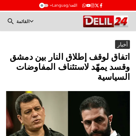
t
اللغة/Languag
القائمة
أخبار
اتفاق لوقف إطلاق النار بين دمشق
وقسد يمهّد لاستئناف المفاوضات
السياسية