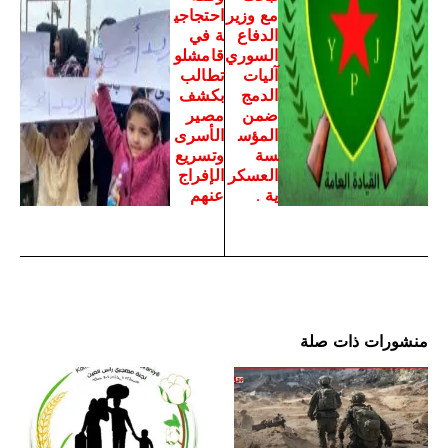
مع وزير
احتجاجي
الدفاع
ة في
السوري
قامشلو
آليات
تطالب
الدمج
بكشف
ضمن
مصير
المؤس
الأسرى
سة
وتسريع
العسكر
الإفراج
ية .
عنهم
منشورات ذات صلة