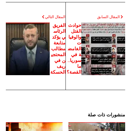
المقال السابق
المقال التالي
حوادث
الفريق
القتل
الرئاس
والوفيا
ي يؤكد
ت
متابعة
الغامض
مطالب
ة في
المحتجي
سوريا..
ن في
ما
ريف
القصة؟
الحسكة
منشورات ذات صلة