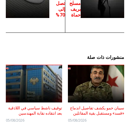
مسلح
تصل
بريف
إلى
حماة
70%
منشورات ذات صلة
سيبان حمو يكشف تفاصيل اندماج
توقيف ناشط سياسي في اللاذقية
«قسد» ومستقبل بقية المقاتلين
بعد انتقاده نقابة المهندسين
05/08/2026
05/08/2026