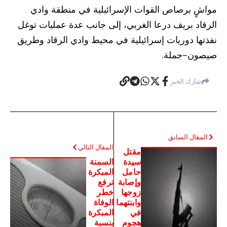
مواشٍ برصاص القوات الإسرائيلية في منطقة وادي
الرقاد بريف درعا الغربي، إلى جانب عدة عمليات توغل
نفذتها دوريات إسرائيلية في محيط وادي الرقاد وطريق
صيصون–جملة.
شارك الخبر
المقال السابق
المقال التالي
مقتل
سيدة
السمنة
حامل
المبكرة
وإصابة
ترفع
زوجها
خطر
وابنتهما
الوفاة
في
المبكرة
هجوم
بنسبة