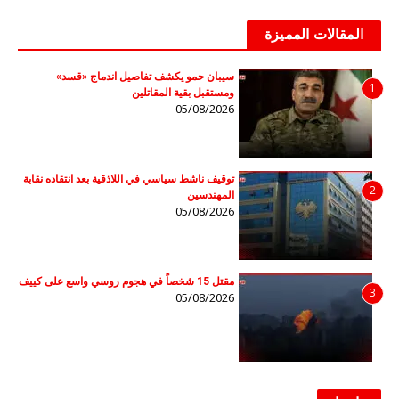
المقالات المميزة
سيبان حمو يكشف تفاصيل اندماج «قسد»
1
ومستقبل بقية المقاتلين
05/08/2026
توقيف ناشط سياسي في اللاذقية بعد انتقاده نقابة
2
المهندسين
05/08/2026
مقتل 15 شخصاً في هجوم روسي واسع على كييف
3
05/08/2026