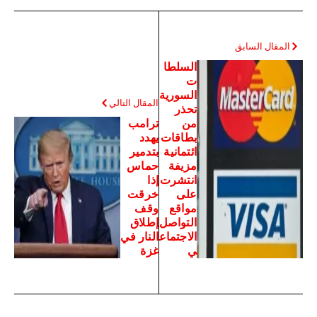
المقال السابق
السلطا
ت
السورية
المقال التالي
تحذر
من
ترامب
بطاقات
يهدد
ائتمانية
بتدمير
مزيفة
حماس
انتشرت
إذا
على
خرقت
مواقع
وقف
التواصل
إطلاق
الاجتماع
النار في
ي
غزة