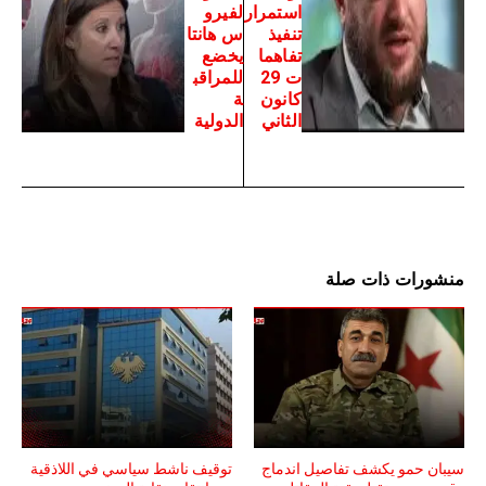
استمرار
لفيرو
تنفيذ
س هانتا
تفاهما
يخضع
ت 29
للمراقب
كانون
ة
الثاني
الدولية
منشورات ذات صلة
سيبان حمو يكشف تفاصيل اندماج
توقيف ناشط سياسي في اللاذقية