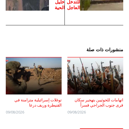
للتدخل
خليل
العاجل
الحية
منشورات ذات صلة
اتهامات للحوثيين بتهجير سكان
توغلات إسرائيلية متزامنة في
قرى جنوب الجراحي قسراً
القنيطرة وريف درعا
09/08/2026
09/08/2026