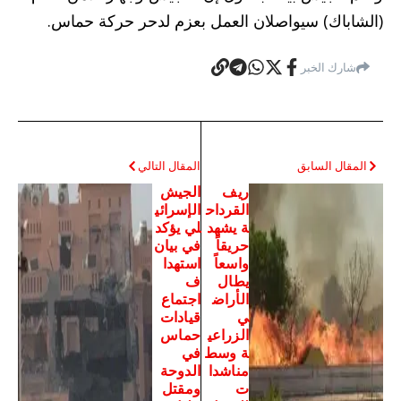
(الشاباك) سيواصلان العمل بعزم لدحر حركة حماس.
شارك الخبر
المقال السابق
المقال التالي
ريف
الجيش
القرداح
الإسرائي
ة يشهد
لي يؤكد
حريقاً
في بيان
واسعاً
استهدا
يطال
ف
الأراض
اجتماع
ي
قيادات
الزراعي
حماس
ة وسط
في
مناشدا
الدوحة
ت
ومقتل