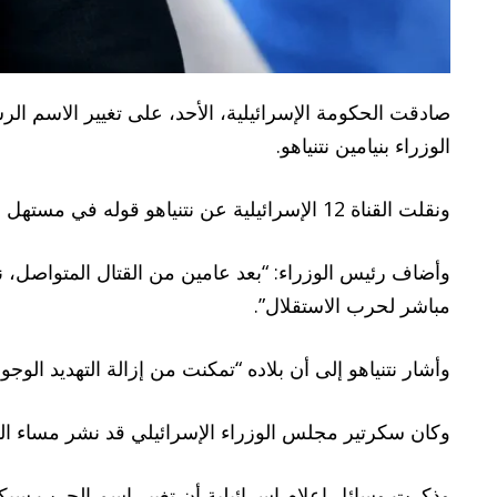
صادقت الحكومة الإسرائيلية، الأحد، على تغيير الاسم ا
الوزراء بنيامين نتنياهو.
ونقلت القناة 12 الإسرائيلية عن نتنياهو قوله في مستهل جلسة الحكومة: “اليوم أطرح أمام الوزراء اقتراحاً لاعتماد اسم رسمي ودائم للحرب.. إنها حرب النهضة”.
وأضاف رئيس الوزراء: “بعد عامين من القتال المتواصل، ن
مباشر لحرب الاستقلال”.
وأشار نتنياهو إلى أن بلاده “تمكنت من إزالة التهديد الوجو
وكان سكرتير مجلس الوزراء الإسرائيلي قد نشر مساء الس
وذكرت وسائل إعلام إسرائيلية أن تغيير اسم الحرب سيك