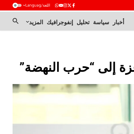
t
اللغة/Languag
أخبار
سياسة
تحليل
إنفوجرافيك
المزيد
زة إلى “حرب النهضة”