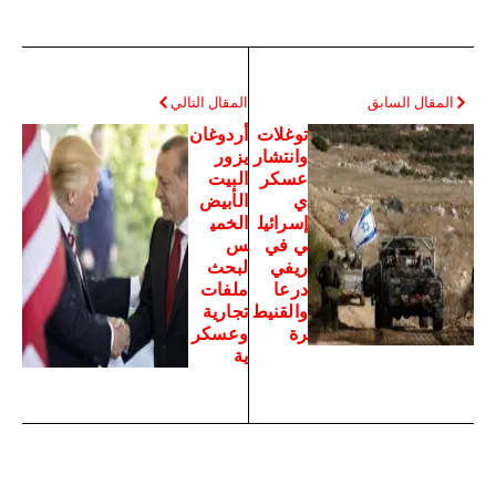
المقال السابق
المقال التالي
توغلات
أردوغان
وانتشار
يزور
عسكر
البيت
ي
الأبيض
إسرائيل
الخمي
ي في
س
ريفي
لبحث
درعا
ملفات
والقنيط
تجارية
رة
وعسكر
ية