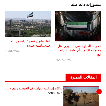
منشورات ذات صلة
إلغاء قانون قيصر: بداية مرحلة
جيوسياسية جديدة
الحراك الدبلوماسي السوري، هل
هو بوابة الإعمار أم بوابة الصراع
01/01/2026
الج ...
06/07/2026
المقالات المميزة
توغلات إسرائيلية متزامنة في القنيطرة وريف درعا
1
09/08/2026