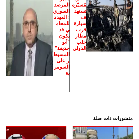
مُسيّرة
المرصد
تستهد
السوري
ف
: المهدد
سيارة
للمحام
قرب
ي قد
مطار
يكون
حلب
“أبو
الدولي
حذيفة”
المسيط
ر على
السومر
ية
منشورات ذات صلة