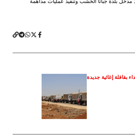
 مدخل بلدة جباتا الخشب وتنفيذ عمليات مداهمة
اء بقافلة إغاثية جديدة