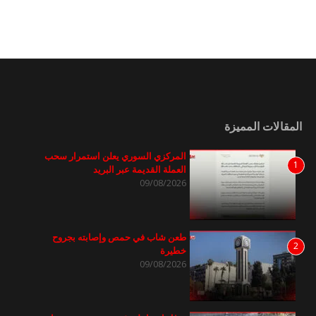
المقالات المميزة
المركزي السوري يعلن استمرار سحب
1
العملة القديمة عبر البريد
09/08/2026
طعن شاب في حمص وإصابته بجروح
2
خطيرة
09/08/2026