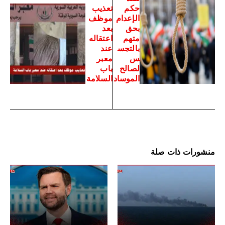
حكم
تعذيب
الإعدام
موظف
بحق
بعد
متهم
اعتقاله
بالتجس
عند
س
معبر
لصالح
باب
الموساد
السلامة
منشورات ذات صلة