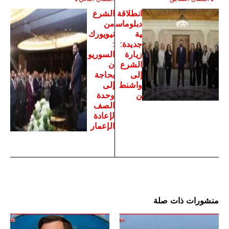
انطلاقة
الشرع
دبلوماس
من
ية
نيويورك
جديدة:
:
زيارة
السوريو
الشرع
ن
إلى
بحاجة
واشنط
إلى
ن
وحدة
الصف
لإعادة
الإعمار
منشورات ذات صلة