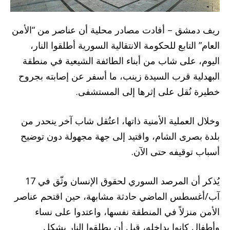
ريف دمشق – أفادت مصادر محلية أن عناصر من “الأمن
العام” التابع للحكومة الانتقالية السورية أطلقوا النار،
اليوم، على شاب من أبناء الطائفة الشيعية في منطقة
البهدلية قرب السيدة زينب، ما أسفر عن إصابته بجروح
خطيرة نُقل على إثرها إلى المستشفى.
وخلال العملية الأمنية ذاتها، اعتُقل شاب آخر ينحدر من
بلدة بصرى الشام، واقتيد إلى جهة مجهولة دون توضيح
أسباب توقيفه حتى الآن.
يُذكر أن المرصد السوري لحقوق الإنسان وثّق في 17
آب/أغسطس الماضي حادثة مشابهة، حين اقتحم عناصر
الأمن منزلاً في المنطقة نفسها، واعتدوا على نساء
وأطفال كانوا بداخله، قبل أن يطلقوا النار بشكل