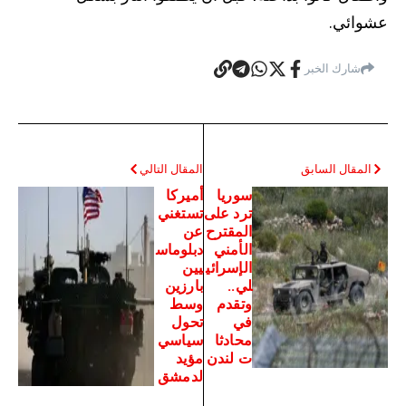
عشوائي.
شارك الخبر
المقال السابق
المقال التالي
سوريا
أميركا
ترد على
تستغني
المقترح
عن
الأمني
دبلوماس
الإسرائي
يين
لي..
بارزين
وتقدم
وسط
في
تحول
محادثا
سياسي
ت لندن
مؤيد
لدمشق