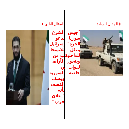
المقال السابق
المقال التالي
“جيش
الشرع
سوريا
يدعو
الحرة”
إسرائيل
ينتقل
للانسحا
للداخلية
ب من
ويتحول
الأراض
لقوات
ي
خاصة
السورية
ويصف
القصف
بأنه
“إعلان
حرب”