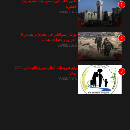
طعن شاب في حمص وإصابته بجروح
1
خطيرة
09/08/2026
توغل إسرائيلي في معرية بريف درعا
2
الغربي واختطاف شاب
09/08/2026
رفع تعويضات أهالي سري كانيه إلى 2000
3
دولار
08/08/2026