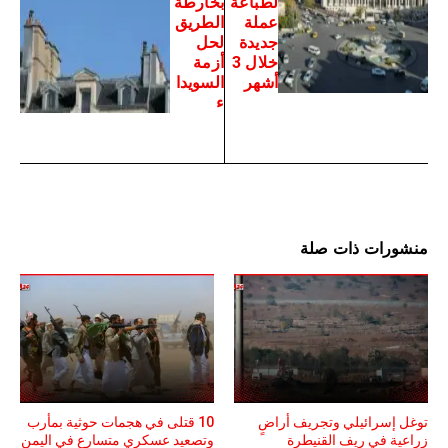
لطباعة
بخارطة
عملة
الطريق
جديدة
لحل
خلال 3
أزمة
أشهر
السويدا
ء
منشورات ذات صلة
توغل إسرائيلي وتجريف أراضٍ
10 قتلى في هجمات حوثية بمأرب
زراعية في ريف القنيطرة
وتصعيد عسكري متسارع في اليمن