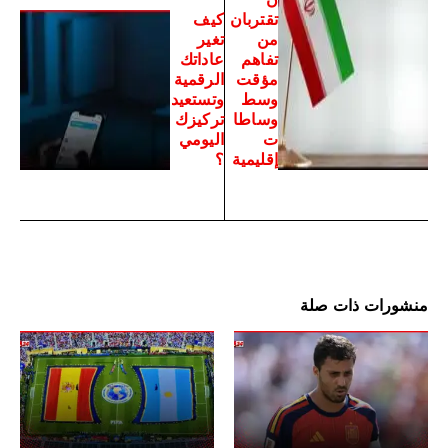
تقتربان
كيف
من
تغير
تفاهم
عاداتك
مؤقت
الرقمية
وسط
وتستعيد
وساطا
تركيزك
ت
اليومي
إقليمية
؟
منشورات ذات صلة