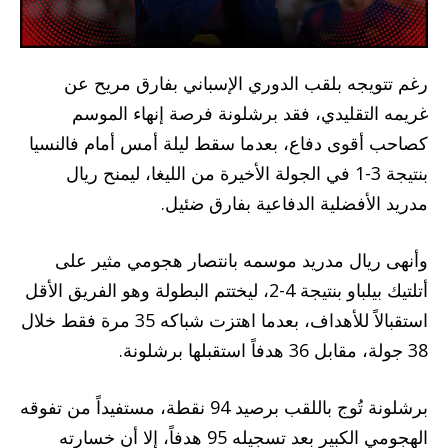
رغم تتويجه بلقب الدوري الإسباني بفارق مريح عن
غريمه التقليدي، فقد برشلونة فرصة إنهاء الموسم
كصاحب أقوى دفاع، بعدما سقط ليلة أمس أمام فالنسيا
بنتيجة 3-1 في الجولة الأخيرة من الليغا، ليمنح ريال
مدريد الأفضلية الدفاعية بفارق ضئيل.
وأنهى ريال مدريد موسمه بانتصار هجومي مثير على
أتلتيك بيلباو بنتيجة 4-2، ليختتم البطولة وهو الفريق الأقل
استقبالاً للأهداف، بعدما اهتزت شباكه 35 مرة فقط خلال
38 جولة، مقابل 36 هدفاً استقبلها برشلونة.
برشلونة تُوج باللقب برصيد 94 نقطة، مستفيداً من تفوقه
الهجومي الكبير بعد تسجيله 95 هدفاً، إلا أن خسارته