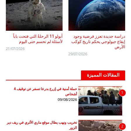
دراسة جديدة تعزز فرضية وجود
أبولو 11 الرحلةُ التي فتحت باباً
إيقاع جيولوجي يحكم تاريخ كوكب
لأسئلة لم تحسم حتى اليوم
الأرض
21/07/2026
29/07/2026
المقالات المميزة
حملة أمنية في إزرع بدرعا تسفر عن توقيف 4
1
أشخاص
09/08/2026
تخريب ونهب يطال موقع ماري الأثري في ريف دير
2
الزور