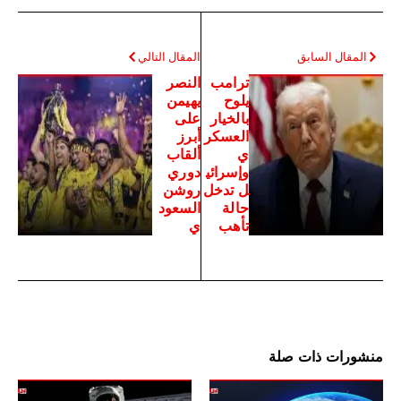
المقال السابق
المقال التالي
ترامب
النصر
يلوح
يهيمن
بالخيار
على
العسكر
أبرز
ي
ألقاب
وإسرائي
دوري
ل تدخل
روشن
حالة
السعود
تأهب
ي
منشورات ذات صلة