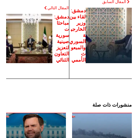
المقال السابق
المقال التالي
دمشق:
لقاء بين
دمشق:
وزير
مباحثا
الخارجي
ت
ة
سورية
السوري
صينية
والمبعو
لتعزيز
ث
التعاون
الأممي
الثنائي
منشورات ذات صلة