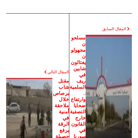
المقال السابق
مسلحو
ن
مجهولو
ن
يغتالون
شابين
المقال التالي
في
ريف
مقتل
السلمية
شاب
..
برصاص
وارتفاع
خلال
ضحايا
ملاحقة
التصفية
أمنية
خارج
في
القانون
الرقة
في
يرفع
سوريا
حصيلة