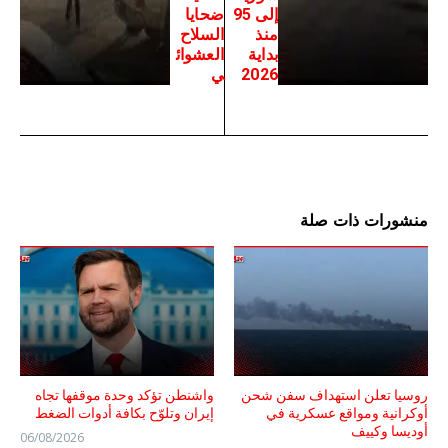
إلى 95
ضحايا
منذ
السلاح
بداية
العشوائ
2026
ي
منشورات ذات صلة
روسيا تعلن استهداف سفن شحن
واشنطن تؤكد وحدة موقفها تجاه
أوكرانية ومواقع عسكرية في
إيران وتلوّح بكافة أدوات الضغط
أوديسا وكييف
06/08/2026