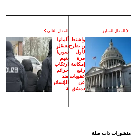
المقال السابق
المقال التالي
واشنط
ألمانيا
ن تطرح
تعتقل
لأول
سورياً
مرة
بتهم
إمكانية
ارتكاب
رفع
جرائم
عقوبات
ضد
عن
الإنساني
دمشق
ة
منشورات ذات صلة