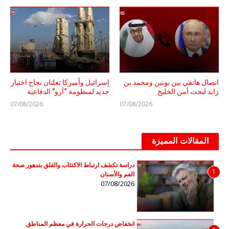
اتصال هاتفي بين بوتين ومحمد بن
إسرائيل وأميركا تعلنان نجاح اختبار
زايد لبحث أمن الخليج
جديد لمنظومة “آرو” الدفاعية
07/08/2026
07/08/2026
المقالات المميزة
دراسة تكشف ارتباط الاكتئاب والقلق بتدهور صحة
1
الفم والأسنان
07/08/2026
انخفاض درجات الحرارة في معظم المناطق