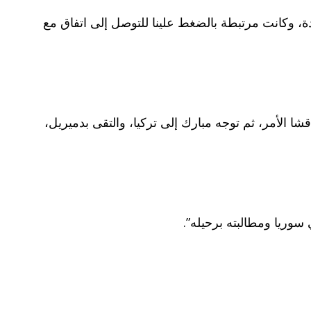
حدة، وكانت مرتبطة بالضغط علينا للتوصل إلى اتفاق مع
ئيس الراحل حسني مبارك بالأسد، واتفق الزعيمان على زيارة مبارك للأسد في 4 أكتوبر/تشرين الأول 1998. ناقشا الأمر، ثم توجه مبارك إلى تركيا، والتقى بدميريل،
 سوريا ومطالبته برحيله”.