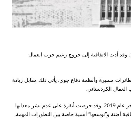
تتفاوض أنقرة وسوريا على توسيع نطاق اتفاقية أضنة، الموقعة بين حكومتي تركيا وسوريا في أكتوبر/تشرين الأول 1998. وقد أدت الاتفاقية إلى خروج زعيم حزب العمال
ئرات مسيرة وأنظمة دفاع جوي. يأتي ذلك مقابل زيادة
وهذا هو نفس عمق المنطقة الآمنة التي أُنشئت بين مدينتي رأس العين وتل أبيض بموجب الاتفاقية الأمريكية التركية أواخر عام 2019. وقد حرصت أنقرة على عدم نشر معداتها
ة أضنة و”توسعها” أهمية خاصة بين التطورات المهمة.