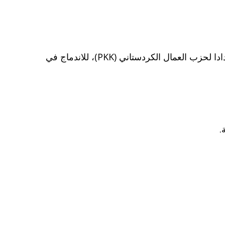
تجري مفاوضات بين قوات سوريا الديمقراطية، التي تضم وحدات حماية الشعب الكردية (YPG)، والتي تعتبرها أنقرة امتدادا لحزب العمال الكردستاني (PKK)، للاندماج في