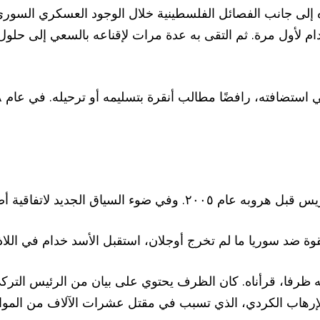
ؤه إلى جانب الفصائل الفلسطينية خلال الوجود العسكري السو
يم خدام لأول مرة. ثم التقى به عدة مرات لإقناعه بالسعي إلى
فاقية أضنة، نُشرت وثائق سورية أخرى.
مه ظرفا، قرأناه. كان الظرف يحتوي على بيان من الرئيس التر
لإرهاب الكردي، الذي تسبب في مقتل عشرات الآلاف من المواط