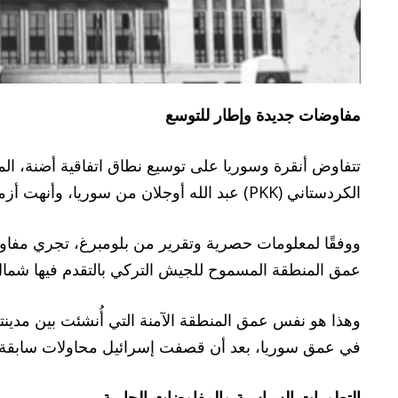
مفاوضات جديدة وإطار للتوسع
الكردستاني (PKK) عبد الله أوجلان من سوريا، وأنهت أزمة بين البلدين كادت أن تؤدي إلى صراع عسكري.
ووفقًا لمعلومات حصرية وتقرير من بلومبرغ، تجري مفا
عمق المنطقة المسموح للجيش التركي بالتقدم فيها شمال سوريا من 5 كيلومترات إلى 30 كيلومترا لملاحقة عناصر 
في عمق سوريا، بعد أن قصفت إسرائيل محاولات سابقة لإ
التطورات السياسية والمفاوضات الجارية