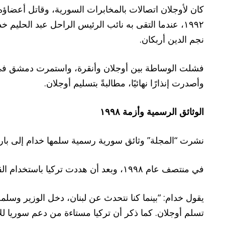
كان لأوجلان اتصالات بالمخابرات السورية، وقاتل أعضا
١٩٩٢، عندما التقى به نائب الرئيس الراحل عبد الحل
نجم الدين أربكان.
وأصدرت إنذارًا نهائيًا، مطالبةً بتسليم أوجلان.
الوثائق الرسمية وأزمة ١٩٩٨
نشرت “المجلة” وثائق سورية رسمية سلمها خدام إلى باريس قبل هروبه عام ٢٠٠٥. وفي ضوء السياق الجديد لات
في منتصف عام ١٩٩٨، وبعد أن هددت تركيا باستخدام القوة ضد سوريا ما لم تخرج أوجلان، استقبل الأسد خدام في اللاذقية في ١ أكتوبر/تشرين الأول ١٩٩٨.
يقول خدام: “بينما كنا نتحدث عن لبنان، دخل الوزير وسل
تسلم أوجلان. كما ذكر أن تركيا مستاءة من دعم سوريا ل