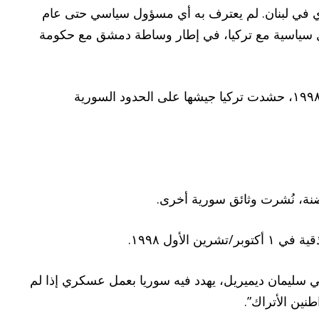
ري في لبنان. لم يعترف به أي مسؤول سياسي حتى عام
 حلول سياسية مع تركيا، في إطار وساطة دمشق مع حكومة
فشلت الوساطة بين أوجلان وأنقرة، واستمرت دمشق في استضافته، رافضًا مطالب أنقرة بتسليمه أو ترحيله. في عام ١٩٩٨، حشدت تركيا جيشها على الحدود السورية
كي سليمان ديميريل، يهدد فيه سوريا بعمل عسكري إذا لم
نين الأتراك”.