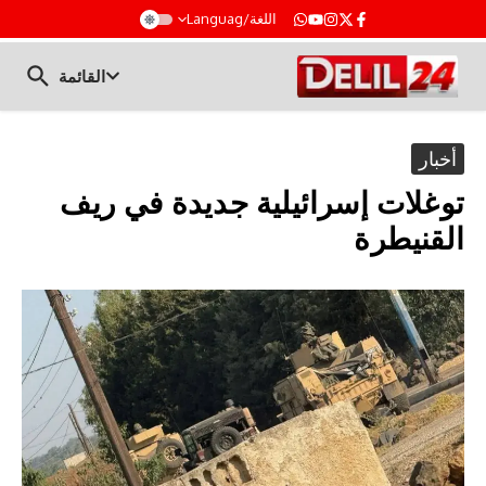
t
اللغة/Languag
القائمة
أخبار
توغلات إسرائيلية جديدة في ريف
القنيطرة