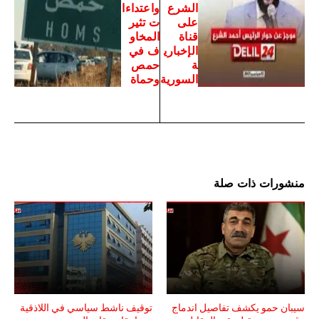
الشرع
واعتداءا
على
ت تثير
قناة
المخاو
الإخباري
ف في
ة
حمص
السورية
وحماة
منشورات ذات صلة
سيبان حمو يكشف تفاصيل اندماج
توقيف ناشط سياسي في اللاذقية