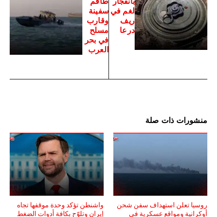
بانفجار
طاقم
لغم في
سفينة
ريف
وقارب
درعا
مسلح
في بحر
العرب
منشورات ذات صلة
روسيا تعلن استهداف سفن شحن
واشنطن تؤكد وحدة موقفها تجاه
أوكرانية ومواقع عسكرية في
إيران وتلوّح بكافة أدوات الضغط