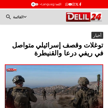
t
اللغة/Languag
القائمة
أخبار
توغلات وقصف إسرائيلي متواصل
في ريفي درعا والقنيطرة