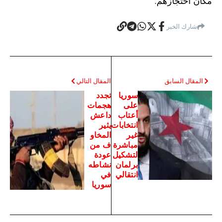
مكان احتجازهم.
شارك الخبر
المقال السابق
المقال التالي
سوريا
تجدد
على
هجمات
أعتاب
داعش
انتخابات
يثير
غير
المخاو
مباشرة
ف من
لتشكيل
عودة
برلمان
نشاطه
انتقالي
في
سوريا