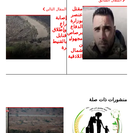
المقال السابق
مقتل
المقال التالي
عنصر
إصابة
بوزارة
راعٍ
الدفاع
وإطلاق
برصاص
قنابل
مجهولي
بالقنيط
ن
رة
شمال
اللاذقية
منشورات ذات صلة