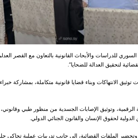
وري للدراسات والأبحاث القانونية بالتعاون مع القصر العدلي
قضائية لتحقيق العدالة للضحايا”.
ت توثيق الانتهاكات وبناء قضايا قانونية متكاملة، بمشاركة خ
لرقمية، وتوثيق الإصابات الجسدية من منظور طبي وقانوني، و
لدولية لحقوق الإنسان والقانون الجنائي الدولي.
ت وتحضير الملفات القضائية، إلى جانب تدريبات عملية تحاكي ج