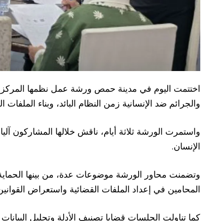
اختتمت اليوم في مدينة حمص ورشة عمل نظمها المركز الس
والجرائم ضد الإنسانية زمن النظام البائد، وبناء الملفات ال
واستمرت الورشة ثلاثة أيام، ناقش خلالها المشاركون آليا
الإنسان.
وتضمنت محاور الورشة موضوعات عدة، من بينها الحماية ا
المحامين في إعداد الملفات القضائية واستعراض القوانين ا
كما تناولت الجلسات قضايا تصنيف الأدلة وتحليل البيانا