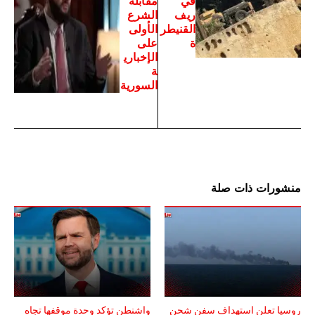
في
مقابلة
ريف
الشرع
القنيطر
الأولى
ة
على
الإخباري
ة
السورية
منشورات ذات صلة
روسيا تعلن استهداف سفن شحن
واشنطن تؤكد وحدة موقفها تجاه