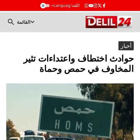
t
اللغة/Languag
القائمة
أخبار
حوادث اختطاف واعتداءات تثير
المخاوف في حمص وحماة