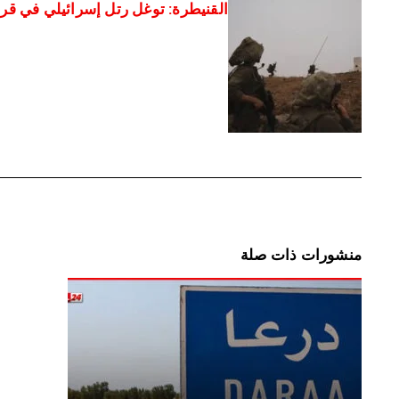
القنيطرة: توغل رتل إسرائيلي في ق
منشورات ذات صلة