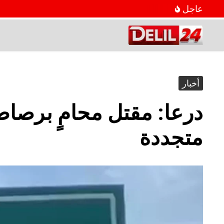
عاجل
أخبار
درعا: مقتل محامٍ برص
متجددة