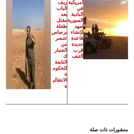
أمريكية
ريف
في
الباب
البادية
بعد
السورية
مقتل
تمهد
طفلة
لإنشاء
برصاص
قاعدة
عنصر
جديدة
من
قرب
الجمار
التنف
ك
التابعة
للحكوم
ة
الانتقالي
ة
منشورات ذات صلة