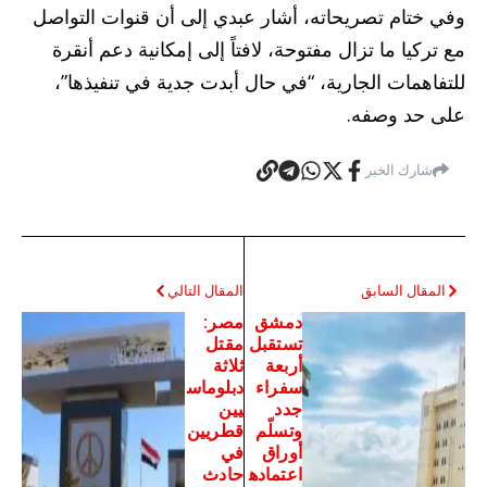
وفي ختام تصريحاته، أشار عبدي إلى أن قنوات التواصل
مع تركيا ما تزال مفتوحة، لافتاً إلى إمكانية دعم أنقرة
للتفاهمات الجارية، “في حال أبدت جدية في تنفيذها”،
على حد وصفه.
شارك الخبر
المقال السابق
المقال التالي
دمشق
مصر:
تستقبل
مقتل
أربعة
ثلاثة
سفراء
دبلوماس
جدد
يين
وتسلّم
قطريين
أوراق
في
اعتماده
حادث