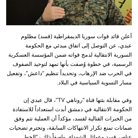
أعلن قائد قوات سوريا الديمقراطية (قسد) مظلوم
عبدي، عن التوصل إلى اتفاق مبدئي مع الحكومة
السورية الانتقالية لدمج قواته ضمن المؤسسة العسكرية
الرسمية، في خطوة وُصفت بأنها تمهد لتوحيد الصفوف
في الحرب ضد الإرهاب، وتحديداً تنظيم “داعش”، وتفعيل
مسار التسوية السياسية في البلاد.
وفي مقابلة بثتها قناة “روناهي TV”، قال عبدي إن
الحكومة الانتقالية في دمشق أبدت استعداداً للاستفادة
من الخبرات القتالية لقسد، مؤكداً أن العملية تتم وفق
ضمانات تمنع تكرار الانتهاكات السابقة، وتحترم تضحيات
عناصر قسد وعوائل الشهداء، واصفاً ذلك بـ”الخط