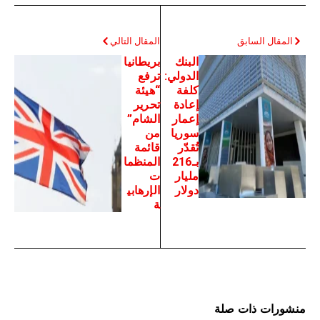
المقال السابق
المقال التالي
البنك
بريطانيا
الدولي:
ترفع
كلفة
“هيئة
إعادة
تحرير
إعمار
الشام”
سوريا
من
تُقدّر
قائمة
بـ216
المنظما
مليار
ت
دولار
الإرهابي
ة
منشورات ذات صلة