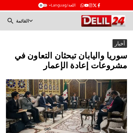
t
اللغة/Languag
القائمة
أخبار
سوريا واليابان تبحثان التعاون في
مشروعات إعادة الإعمار