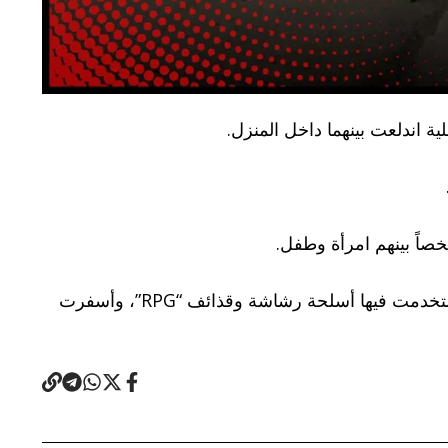
 اندلعت بينهما داخل المنزل.
وخلال الأسابيع الماضية، سجلت مناطق شرق دير الزور عدة حوادث مشابهة، بينها اشتباكات عشائرية في بلدة خشام استخدمت فيها أسلحة رشاشة وقذائف “RPG”، وأسفرت