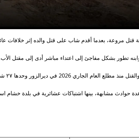
ل مروعة، بعدما أقدم شاب على قتل والده إثر خلافات عائلية
ابنه تطور بشكل مفاجئ إلى اعتداء مباشر أدى إلى مقتل الأب.
2 في ديرالزور وحدها ٢٧ شخصاً بينهم امرأة وطفل.