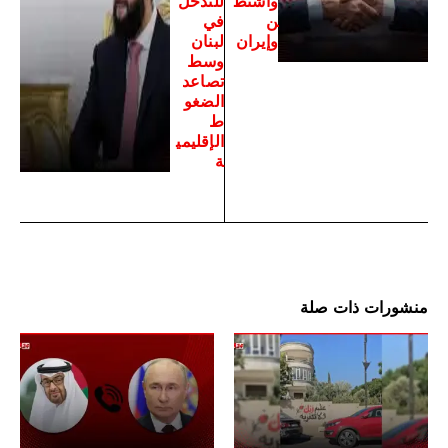
واشنط
للتدخل
ن
في
وإيران
لبنان
وسط
تصاعد
الضغو
ط
الإقليمي
ة
منشورات ذات صلة