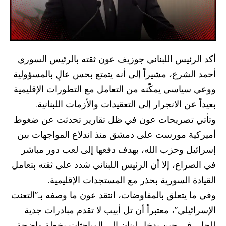
أكد الرئيس اللبناني جوزيف عون ثقته بالرئيس السوري
أحمد الشرع، مشيراً إلى أنه يتمتع بحس عالٍ بالمسؤولية
ووعي سياسي يمكّنه من التعامل مع التطورات الإقليمية
بعيداً عن الانجرار إلى التعقيدات والأزمات اللبنانية.
وتأتي تصريحات عون في ظل تقارير تحدثت عن ضغوط
أميركية مورست على دمشق منذ اندلاع المواجهات بين
إسرائيل وحزب الله، بهدف دفعها إلى لعب دور مباشر
في الصراع، إلا أن الرئيس اللبناني شدد على ثقته بتعامل
القيادة السورية بحذر مع المستجدات الإقليمية.
وفي ما يتعلق بالمفاوضات، انتقد عون ما وصفه بـ”التعنت
الإسرائيلي”، معتبراً أن تل أبيب لا تقدم مبادرات جدية
للحل، في حين يدخل لبنان إلى المباحثات بخطة واضحة