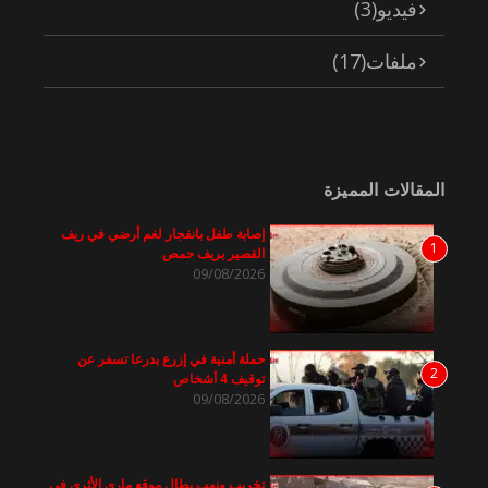
فيديو
(3)
ملفات
(17)
المقالات المميزة
إصابة طفل بانفجار لغم أرضي في ريف
1
القصير بريف حمص
09/08/2026
حملة أمنية في إزرع بدرعا تسفر عن
2
توقيف 4 أشخاص
09/08/2026
تخريب ونهب يطال موقع ماري الأثري في