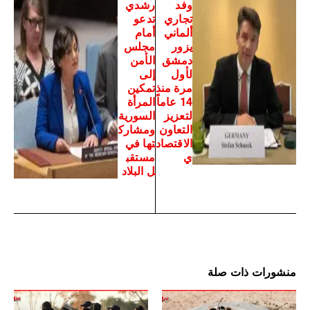
وفد
رشدي
تجاري
تدعو
ألماني
أمام
يزور
مجلس
دمشق
الأمن
لأول
إلى
مرة منذ
تمكين
14 عاماً
المرأة
لتعزيز
السورية
التعاون
ومشارك
الاقتصاد
تها في
ي
مستقب
ل البلاد
منشورات ذات صلة