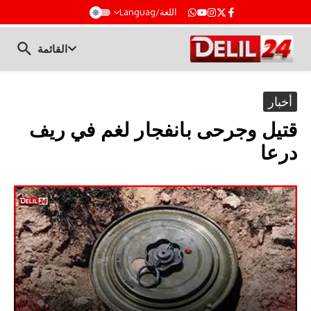
t
اللغة/Languag
القائمة
أخبار
قتيل وجرحى بانفجار لغم في ريف
درعا