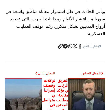
ويأتي الحادث في ظل استمرار معاناة مناطق واسعة في
سوريا من انتشار الألغام ومخلفات الحرب، التي تحصد
أرواح المدنيين بشكل متكرر، رغم توقف العمليات
العسكرية.
شارك الخبر
المقال السابق
المقال التالي
الفريق
توغلات
الرئاس
وقصف
ي يؤكد
إسرائيل
متابعة
ي
مطالب
متواصل
المحتجي
في
ن في
ريفي