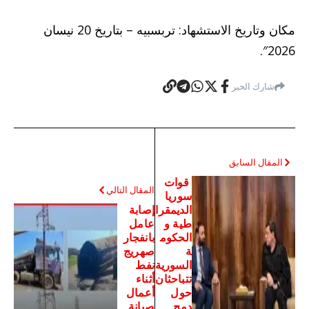
مكان وتاريخ الاستشهاد: تربسبيه – بتاريخ 20 نيسان
2026″.
شارك الخبر
المقال السابق
قوات
المقال التالي
سوريا
الديمقرا
إصابة
طية و
عامل
الحكوم
بانفجار
ة
صهريج
السورية
نفط
تتباحثان
أثناء
حول
أعمال
دمج
صيانة