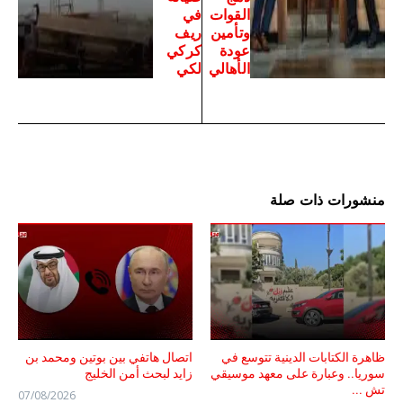
القوات
في
وتأمين
ريف
عودة
كركي
الأهالي
لكي
منشورات ذات صلة
ظاهرة الكتابات الدينية تتوسع في
اتصال هاتفي بين بوتين ومحمد بن
سوريا.. وعبارة على معهد موسيقي
زايد لبحث أمن الخليج
تش ...
07/08/2026