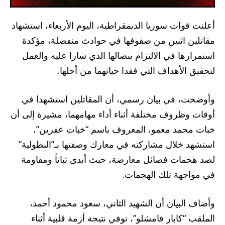
أعلنت قوات سوريا الديمقراطية، اليوم الأربعاء، استشهاد
مقاتلين اثنين من صفوفها في حوادث منفصلة، مؤكدة
استمرارها في الالتزام بنضالها الذي سارا عليه والعمل
لتحقيق الأهداف التي فقدا حياتهما من أجلها.
وأوضحت، في بيان رسمي، أن المقاتلين استشهدا في
أوقات وظروف مختلفة أثناء أداء مهامهما، مشيرة إلى أن
خبات محمد معمو، المعروف باسم “خبات عفرين”،
استشهد خلال مشاركته في معارك وصفتها بـ”البطولية”
لصد هجمات فصائل معارضة، حيث أبدى ثباتاً ومقاومة
في مواجهة تلك الهجمات.
وأضاف البيان أن الشهيد الثاني، سعود محمود أحمد،
الملقب “كابار قامشلو”، توفي نتيجة أزمة قلبية أثناء