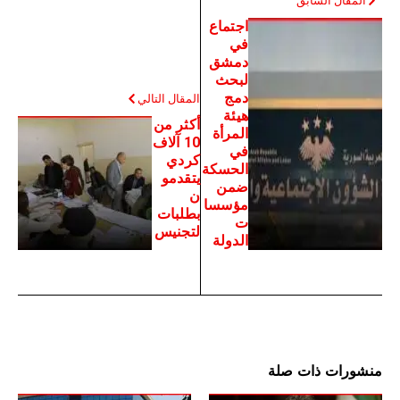
المقال السابق
اجتماع
في
دمشق
لبحث
دمج
المقال التالي
هيئة
أكثر من
المرأة
10 آلاف
في
كردي
الحسكة
يتقدمو
ضمن
ن
مؤسسا
بطلبات
ت
لتجنيس
الدولة
منشورات ذات صلة