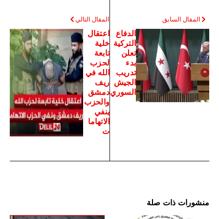
المقال السابق
المقال التالي
الدفاع
اعتقال
التركية
خلية
تعلن
تابعة
بدء
لحزب
تدريب
الله في
الجيش
ريف
السوري
دمشق
والحزب
ينفي
الاتهاما
ت
منشورات ذات صلة