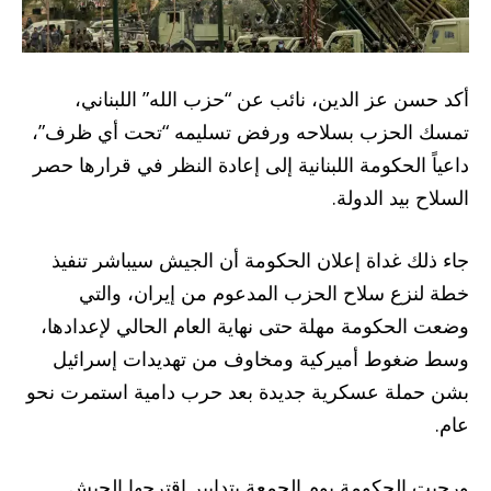
أكد حسن عز الدين، نائب عن “حزب الله” اللبناني،
تمسك الحزب بسلاحه ورفض تسليمه “تحت أي ظرف”،
داعياً الحكومة اللبنانية إلى إعادة النظر في قرارها حصر
السلاح بيد الدولة.
جاء ذلك غداة إعلان الحكومة أن الجيش سيباشر تنفيذ
خطة لنزع سلاح الحزب المدعوم من إيران، والتي
وضعت الحكومة مهلة حتى نهاية العام الحالي لإعدادها،
وسط ضغوط أميركية ومخاوف من تهديدات إسرائيل
بشن حملة عسكرية جديدة بعد حرب دامية استمرت نحو
عام.
ورحبت الحكومة يوم الجمعة بتدابير اقترحها الجيش