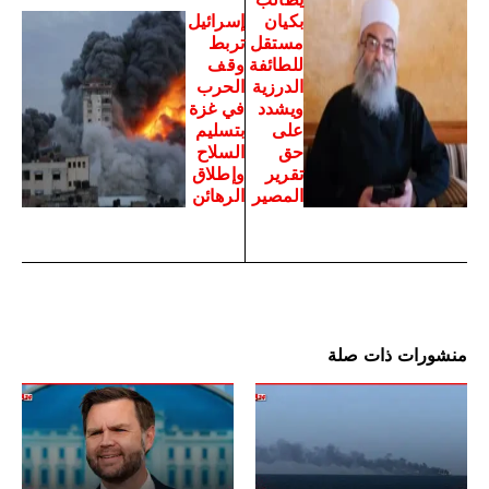
بكيان
إسرائيل
مستقل
تربط
للطائفة
وقف
الدرزية
الحرب
ويشدد
في غزة
على
بتسليم
حق
السلاح
تقرير
وإطلاق
المصير
الرهائن
منشورات ذات صلة