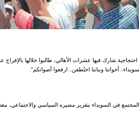
احتجاجية شارك فيها عشرات الأهالي، طالبوا خلالها بالإفراج
داء.. أخواتنا وبناتنا اختُطفن.. ارفعوا أصواتكم”.
لمجتمع في السويداء بتقرير مصيره السياسي والاجتماعي، معت