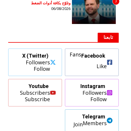
3
وتلوّح بكافة أدوات الضغط
06/08/2026
تابعنا
Fans
X (Twitter)
Facebook
Followers
Like
Follow
Youtube
Instagram
Subscribers
Followers
Subscribe
Follow
Telegram
Members
Join