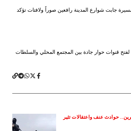
ء في 30 آب الماضي، حيث خرج العشرات في مسيرة جابت شوارع المدينة رافعين صوراً ولافتات تؤكد
لفتح قنوات حوار جادة بين المجتمع المحلي والسلطات
ين.. حوادث عنف واعتقالات تثير