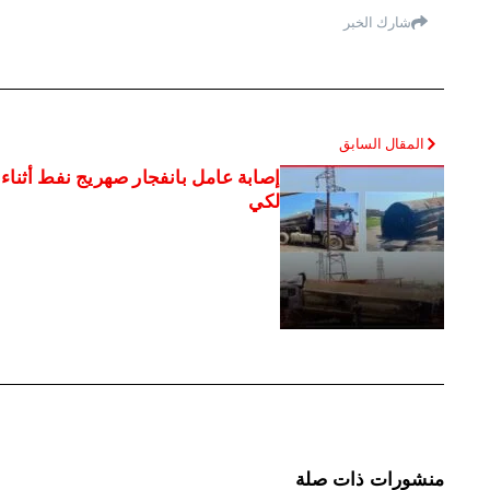
شارك الخبر
المقال السابق
إصابة عامل بانفجار صهريج نفط أثنا
لكي
منشورات ذات صلة