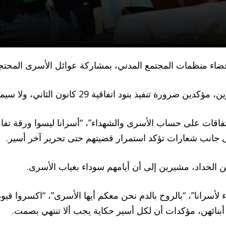
ضاء منظمات المجتمع المدني، بمشاركة عوائل الأسرى المحتج
اقية 29 كانون الثاني، ولا سيما ما يتعلق بملف الأسرى.
تفاقات على حساب الأسرى والشهداء”، “أسرانا ليسوا ورقة تف
جانب شعارات تؤكد استمرار قضيتهم حتى تحرير آخر أسير.
ن الحداد، مشيرين إلى أن أيامهم سوداء بغياب الأسرى.
ء لأسرانا”، “بالروح بالدم نحن معكم أيها الأسرى”، “اكسروا ق
بنائهن، مؤكدات أن لكل أسير حكاية يجب ألا تنتهي بصمت.