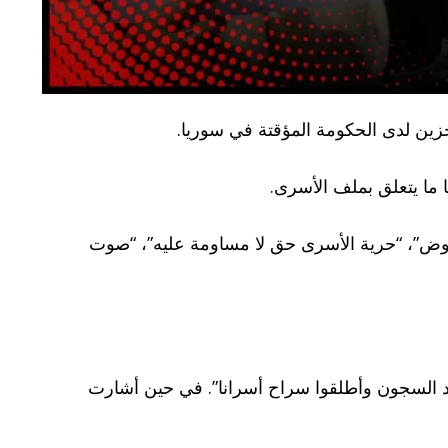
زين لدى الحكومة المؤقتة في سوريا.
اوض”، “حرية الأسرى حق لا مساومة عليه”، “صوت
يود السجون وأطلقوا سراح أسرانا”. في حين أشارت