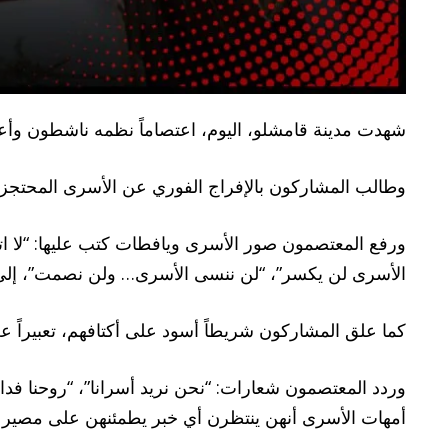
شهدت مدينة قامشلو، اليوم، اعتصاماً نظمه ناشطون وأع
وطالب المشاركون بالإفراج الفوري عن الأسرى المحتجزين، مؤكدين ضرورة تنفيذ بنود اتف
ورفع المعتصمون صور الأسرى ويافطات كتب عليها: “لا ا
الأسرى لن يكسر”، “لن ننسى الأسرى… ولن نصمت”، إلى 
كما علق المشاركون شريطاً أسود على أكتافهم، تعبيراً ع
وردد المعتصمون شعارات: “نحن نريد أسرانا”، “روحنا فدا
أمهات الأسرى أنهن ينتظرن أي خبر يطمئنهن على مصير أ