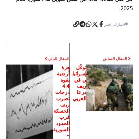
2025.
شارك الخبر
المقال السابق
المقال التالي
توغّل
هزة
إسرائيل
أرضية
ي في
بقوة
ريف
4.4
درعا
درجات
الغربي
تضرب
ريف
الحسكة
قرب
الحدود
السورية
–